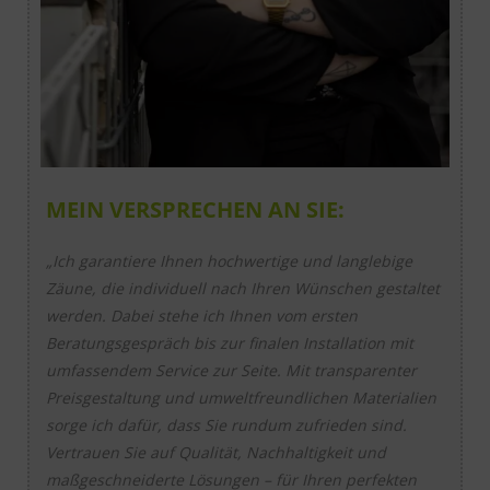
MEIN VERSPRECHEN AN SIE:
„Ich garantiere Ihnen hochwertige und langlebige
Zäune, die individuell nach Ihren Wünschen gestaltet
werden. Dabei stehe ich Ihnen vom ersten
Beratungsgespräch bis zur finalen Installation mit
umfassendem Service zur Seite. Mit transparenter
Preisgestaltung und umweltfreundlichen Materialien
sorge ich dafür, dass Sie rundum zufrieden sind.
Vertrauen Sie auf Qualität, Nachhaltigkeit und
maßgeschneiderte Lösungen – für Ihren perfekten