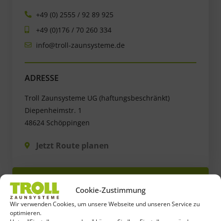
+49 (0) 2555 / 92 89 925
+49 (0)176 / 70 260 334
info@troll-zaunsysteme.de
ADRESSE
Troll Zaunsysteme UG (haftungsbeschränkt)
Diepenheimstr. 1
48624 Schöppingen
Jetzt Route planen
Noch nicht gefunden wonach Sie suchen?
Cookie-Zustimmung
Wir verwenden Cookies, um unsere Webseite und unseren Service zu
Kein Problem! Mit dem Zaunkonfigurator von mein-
optimieren.