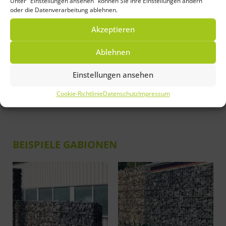
zaun.de, gelangen Sie in nur 3 Schritten zu Ihrem
Unter "Einstellungen ansehen" können Sie Ihre Einstellungen ändern
oder die Datenverarbeitung ablehnen.
Wunschzaun.
Akzeptieren
Zum Zaunkonfigurator
Ablehnen
Einstellungen ansehen
Cookie-Richtlinie
Datenschutz
Impressum
BEISPIELE GABIONEN